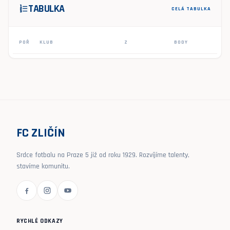
TABULKA
format_list_numbered
CELÁ TABULKA
POŘ
KLUB
Z
BODY
FC ZLIČÍN
Srdce fotbalu na Praze 5 již od roku 1929. Rozvíjíme talenty,
stavíme komunitu.
RYCHLÉ ODKAZY