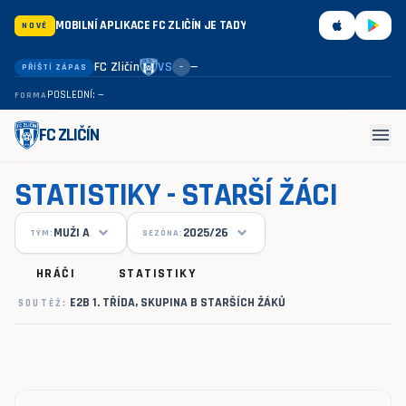
MOBILNÍ APLIKACE FC ZLIČÍN JE TADY
NOVÉ
FC Zličín
VS
—
PŘÍŠTÍ ZÁPAS
–
POSLEDNÍ: —
FORMA
menu
FC ZLIČÍN
STATISTIKY - STARŠÍ ŽÁCI
MUŽI A
2025/26
TÝM:
SEZÓNA:
HRÁČI
STATISTIKY
E2B 1. TŘÍDA, SKUPINA B STARŠÍCH ŽÁKŮ
SOUTĚŽ: