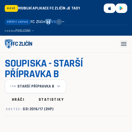
MOBILNÍ APLIKACE FC ZLIČÍN JE TADY
NOVÉ
FC Zličín
VS
—
PŘÍŠTÍ ZÁPAS
–
POSLEDNÍ: —
FORMA
menu
FC ZLIČÍN
SOUPISKA - STARŠÍ
PŘÍPRAVKA B
STARŠÍ PŘÍPRAVKA B
TÝM:
HRÁČI
STATISTIKY
G3I 2016/17 (2HP)
SOUTĚŽ: