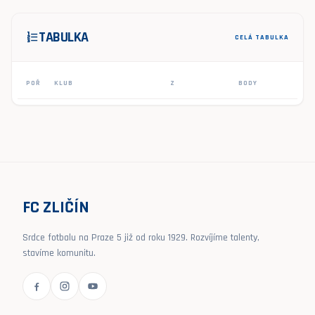
TABULKA
format_list_numbered
CELÁ TABULKA
POŘ
KLUB
Z
BODY
FC ZLIČÍN
Srdce fotbalu na Praze 5 již od roku 1929. Rozvíjíme talenty,
stavíme komunitu.