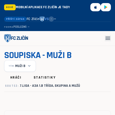
MOBILNÍ APLIKACE FC ZLIČÍN JE TADY
NOVÉ
FC Zličín
VS
—
PŘÍŠTÍ ZÁPAS
–
POSLEDNÍ: —
FORMA
menu
FC ZLIČÍN
SOUPISKA - MUŽI B
MUŽI B
TÝM:
HRÁČI
STATISTIKY
7.LIGA - A3A 1.B TŘÍDA, SKUPINA A MUŽŮ
SOUTĚŽ: