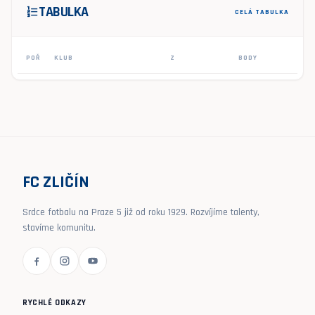
TABULKA
format_list_numbered
CELÁ TABULKA
POŘ
KLUB
Z
BODY
FC ZLIČÍN
Srdce fotbalu na Praze 5 již od roku 1929. Rozvíjíme talenty,
stavíme komunitu.
RYCHLÉ ODKAZY