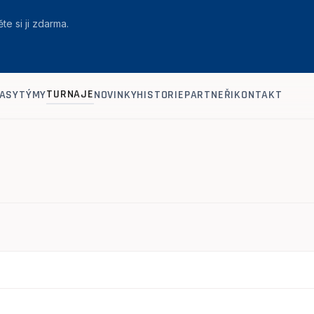
te si ji zdarma.
TURNAJE
ASY
TÝMY
NOVINKY
HISTORIE
PARTNEŘI
KONTAKT