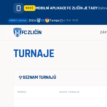
smartphone
MOBILNÍ APLIKACE FC ZLIČÍN JE TADY
Stáhně
NOVÉ
Zličín
VS
Tempo
calendar_today
so 15 8. 10:30
PŘÍŠTÍ ZÁPAS
FC ZLIČÍN
ZÁP
TURNAJE
SEZNAM TURNAJŮ
emoji_events
ROČNÍK
NÁZEV TURNAJE